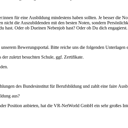
ber:innen für eine Ausbildung mindestens haben sollten. Je besser die 
n nicht die Auszubildenden mit den besten Noten, sondern Persönlichkei
en du hast. Oder ob Dueinen Nebenjob hast? Oder ob Du dich engagierst. 
u unserem Bewerungsportal. Bitte reiche uns die folgenden Unterlagen e
 der zuletzt besuchten Schule, ggf. Zertifikate.
aden.
ungen des Bundesinstitut für Berufsbildung und zahlt eine faire Ausb
ldung aus?
nder Position anbieten, hat die VR-NetWorld GmbH ein sehr großes Int